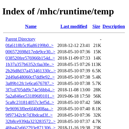
Index of /mhc/runtime/temp
Name
Last modified
Size
Description
Parent Directory
-
0fa6118b5cf6a86199b0..>
2018-12-12 23:41
21K
006572698d17ede9ce30..>
2018-05-10 07:36
15K
038520fee576966b154d..>
2018-11-09 07:33
14K
1b37a357b6352cfaa30e..>
2018-05-15 07:26
113K
2b26d8d37a453461330c..>
2018-05-10 07:39
6.5K
2d49a648060cf7dd9e92..>
2018-05-10 07:38
5.4K
3a89b12fc1e6ca676787..>
2018-05-10 07:38
5.7K
3f7cd705dd9c74e56bb4..>
2018-11-08 13:00
28K
5a2a846ee531896f0101..>
2019-06-18 17:50
56K
5ca8c231814057c3ef5d..>
2018-05-10 07:42
58K
9e96963f0ee6f40d08aa..>
2018-05-10 07:40
8.1K
9f97342cfe7d3bdcad3f..>
2018-05-10 07:36
32K
32b8ce939da323283572..>
2018-05-10 07:37
4.7K
46ba42a662793e871306..>
2018-11-16 19:38
23K