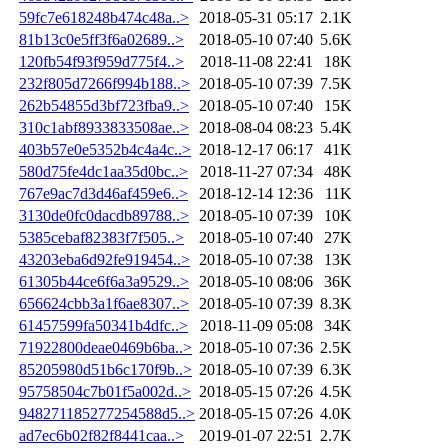
59fc7e618248b474c48a..>
2018-05-31 05:17
2.1K
81b13c0e5ff3f6a02689..>
2018-05-10 07:40
5.6K
120fb54f93f959d775f4..>
2018-11-08 22:41
18K
232f805d7266f994b188..>
2018-05-10 07:39
7.5K
262b54855d3bf723fba9..>
2018-05-10 07:40
15K
310c1abf8933833508ae..>
2018-08-04 08:23
5.4K
403b57e0e5352b4c4a4c..>
2018-12-17 06:17
41K
580d75fe4dc1aa35d0bc..>
2018-11-27 07:34
48K
767e9ac7d3d46af459e6..>
2018-12-14 12:36
11K
3130de0fc0dacdb89788..>
2018-05-10 07:39
10K
5385cebaf82383f7f505..>
2018-05-10 07:40
27K
43203eba6d92fe919454..>
2018-05-10 07:38
13K
61305b44ce6f6a3a9529..>
2018-05-10 08:06
36K
656624cbb3a1f6ae8307..>
2018-05-10 07:39
8.3K
61457599fa50341b4dfc..>
2018-11-09 05:08
34K
71922800deae0469b6ba..>
2018-05-10 07:36
2.5K
85205980d51b6c170f9b..>
2018-05-10 07:39
6.3K
95758504c7b01f5a002d..>
2018-05-15 07:26
4.5K
948271185277254588d5..>
2018-05-15 07:26
4.0K
ad7ec6b02f82f8441caa..>
2019-01-07 22:51
2.7K